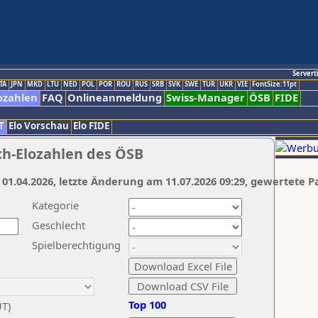
Servert
TA
JPN
MKD
LTU
NED
POL
POR
ROU
RUS
SRB
SVK
SWE
TUR
UKR
VIE
FontSize:11pt
ozahlen
FAQ
Onlineanmeldung
Swiss-Manager
ÖSB
FIDE
T
Elo Vorschau
Elo FIDE
ch-Elozahlen des ÖSB
 01.04.2026, letzte Änderung am 11.07.2026 09:29, gewertete P
Kategorie
Geschlecht
Spielberechtigung
Top 100
UT)