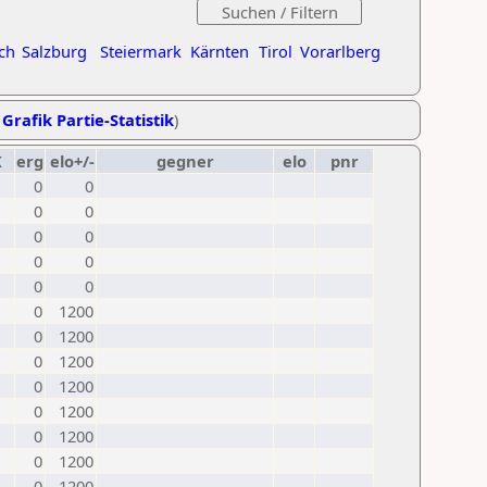
ch
Salzburg
Steiermark
Kärnten
Tirol
Vorarlberg
,
Grafik Partie-Statistik
)
K
erg
elo+/-
gegner
elo
pnr
0
0
0
0
0
0
0
0
0
0
0
1200
0
1200
0
1200
0
1200
0
1200
0
1200
0
1200
0
1200