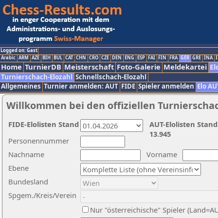
Logged on: Gast
Arabic
ARM
AZE
BIH
BUL
CAT
CHN
CRO
CZE
DEN
ENG
ESP
FAI
FIN
FRA
GER
GRE
INA
I
Home
TurnierDB
Meisterschaft
Foto-Galerie
Meldekartei
El
Turnierschach-Elozahl
Schnellschach-Elozahl
Allgemeines
Turnier anmelden: AUT
FIDE
Spieler anmelden
Elo AU
Willkommen bei den offiziellen Turnierscha
FIDE-Elolisten Stand
AUT-Elolisten Stand
13.945
Personennummer
Nachname
Vorname
Ebene
Bundesland
Spgem./Kreis/Verein
Nur "österreichische" Spieler (Land=A