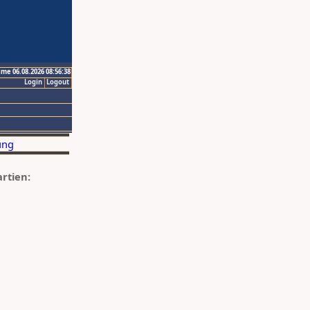
ime 06.08.2026 08:56:38
Login
Logout
artien: