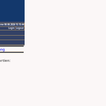
ime 08.08.2026 15:15:44
Login
Logout
artien: