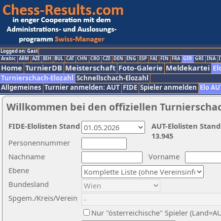
Logged on: Gast
Arabic
ARM
AZE
BIH
BUL
CAT
CHN
CRO
CZE
DEN
ENG
ESP
FAI
FIN
FRA
GER
GRE
INA
I
Home
TurnierDB
Meisterschaft
Foto-Galerie
Meldekartei
El
Turnierschach-Elozahl
Schnellschach-Elozahl
Allgemeines
Turnier anmelden: AUT
FIDE
Spieler anmelden
Elo AU
Willkommen bei den offiziellen Turnierscha
FIDE-Elolisten Stand
AUT-Elolisten Stand
13.945
Personennummer
Nachname
Vorname
Ebene
Bundesland
Spgem./Kreis/Verein
Nur "österreichische" Spieler (Land=A