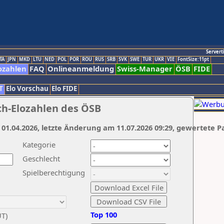
Servert
TA
JPN
MKD
LTU
NED
POL
POR
ROU
RUS
SRB
SVK
SWE
TUR
UKR
VIE
FontSize:11pt
ozahlen
FAQ
Onlineanmeldung
Swiss-Manager
ÖSB
FIDE
T
Elo Vorschau
Elo FIDE
ch-Elozahlen des ÖSB
 01.04.2026, letzte Änderung am 11.07.2026 09:29, gewertete P
Kategorie
Geschlecht
Spielberechtigung
Top 100
UT)