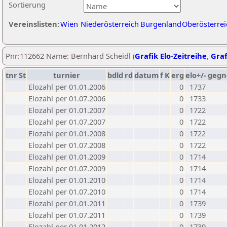
Sortierung
Vereinslisten:
Wien
Niederösterreich
Burgenland
Oberösterrei
Pnr:112662 Name: Bernhard Scheidl (
Grafik Elo-Zeitreihe
,
Graf
tnr
St
turnier
bdld
rd
datum
f
K
erg
elo+/-
gegn
Elozahl per 01.01.2006
0
1737
Elozahl per 01.07.2006
0
1733
Elozahl per 01.01.2007
0
1722
Elozahl per 01.07.2007
0
1722
Elozahl per 01.01.2008
0
1722
Elozahl per 01.07.2008
0
1722
Elozahl per 01.01.2009
0
1714
Elozahl per 01.07.2009
0
1714
Elozahl per 01.01.2010
0
1714
Elozahl per 01.07.2010
0
1714
Elozahl per 01.01.2011
0
1739
Elozahl per 01.07.2011
0
1739
Elozahl per 01.01.2012
0
1739