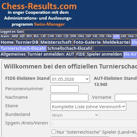
Logged on: Gast
Arabic
ARM
AZE
BIH
BUL
CAT
CHN
CRO
CZE
DEN
ENG
ESP
FAI
FIN
FRA
GER
GRE
INA
I
Home
TurnierDB
Meisterschaft
Foto-Galerie
Meldekartei
El
Turnierschach-Elozahl
Schnellschach-Elozahl
Allgemeines
Turnier anmelden: AUT
FIDE
Spieler anmelden
Elo AU
Willkommen bei den offiziellen Turnierscha
FIDE-Elolisten Stand
AUT-Elolisten Stand
13.945
Personennummer
Nachname
Vorname
Ebene
Bundesland
Spgem./Kreis/Verein
Nur "österreichische" Spieler (Land=A