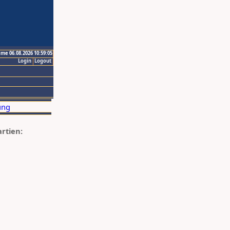
ime 06.08.2026 10:59:05
Login
Logout
artien: