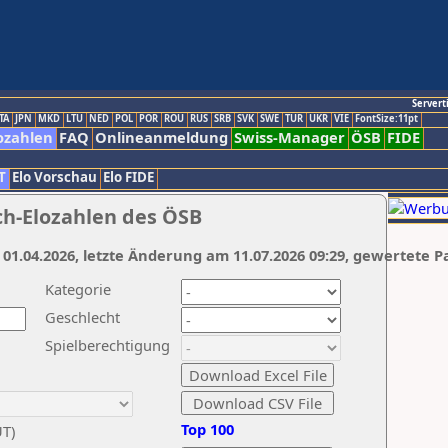
Servert
TA
JPN
MKD
LTU
NED
POL
POR
ROU
RUS
SRB
SVK
SWE
TUR
UKR
VIE
FontSize:11pt
ozahlen
FAQ
Onlineanmeldung
Swiss-Manager
ÖSB
FIDE
T
Elo Vorschau
Elo FIDE
ch-Elozahlen des ÖSB
 01.04.2026, letzte Änderung am 11.07.2026 09:29, gewertete P
Kategorie
Geschlecht
Spielberechtigung
Top 100
UT)