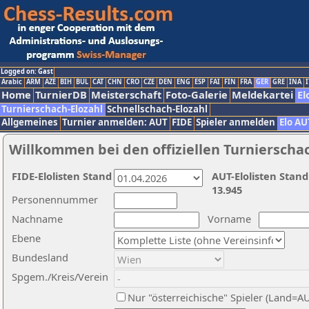
Logged on: Gast
Arabic
ARM
AZE
BIH
BUL
CAT
CHN
CRO
CZE
DEN
ENG
ESP
FAI
FIN
FRA
GER
GRE
INA
I
Home
TurnierDB
Meisterschaft
Foto-Galerie
Meldekartei
El
Turnierschach-Elozahl
Schnellschach-Elozahl
Allgemeines
Turnier anmelden: AUT
FIDE
Spieler anmelden
Elo AU
Willkommen bei den offiziellen Turnierscha
FIDE-Elolisten Stand
AUT-Elolisten Stand
13.945
Personennummer
Nachname
Vorname
Ebene
Bundesland
Spgem./Kreis/Verein
Nur "österreichische" Spieler (Land=A