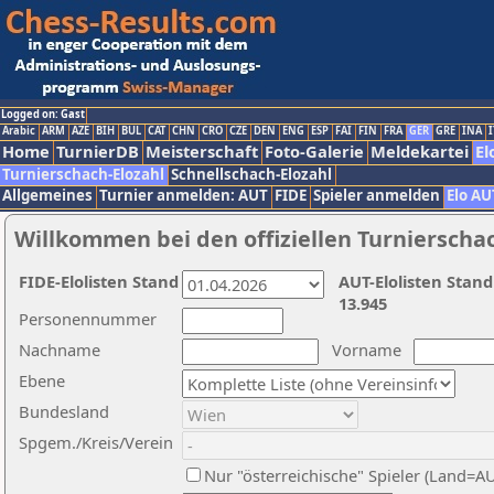
Logged on: Gast
Arabic
ARM
AZE
BIH
BUL
CAT
CHN
CRO
CZE
DEN
ENG
ESP
FAI
FIN
FRA
GER
GRE
INA
I
Home
TurnierDB
Meisterschaft
Foto-Galerie
Meldekartei
El
Turnierschach-Elozahl
Schnellschach-Elozahl
Allgemeines
Turnier anmelden: AUT
FIDE
Spieler anmelden
Elo AU
Willkommen bei den offiziellen Turnierscha
FIDE-Elolisten Stand
AUT-Elolisten Stand
13.945
Personennummer
Nachname
Vorname
Ebene
Bundesland
Spgem./Kreis/Verein
Nur "österreichische" Spieler (Land=A