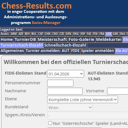
Logged on: Gast
Arabic
ARM
AZE
BIH
BUL
CAT
CHN
CRO
CZE
DEN
ENG
ESP
FAI
FIN
FRA
GER
GRE
INA
I
Home
TurnierDB
Meisterschaft
Foto-Galerie
Meldekartei
El
Turnierschach-Elozahl
Schnellschach-Elozahl
Allgemeines
Turnier anmelden: AUT
FIDE
Spieler anmelden
Elo AU
Willkommen bei den offiziellen Turnierscha
FIDE-Elolisten Stand
AUT-Elolisten Stand
13.945
Personennummer
Nachname
Vorname
Ebene
Bundesland
Spgem./Kreis/Verein
Nur "österreichische" Spieler (Land=A