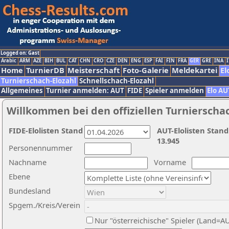
Logged on: Gast
Arabic
ARM
AZE
BIH
BUL
CAT
CHN
CRO
CZE
DEN
ENG
ESP
FAI
FIN
FRA
GER
GRE
INA
I
Home
TurnierDB
Meisterschaft
Foto-Galerie
Meldekartei
El
Turnierschach-Elozahl
Schnellschach-Elozahl
Allgemeines
Turnier anmelden: AUT
FIDE
Spieler anmelden
Elo AU
Willkommen bei den offiziellen Turnierscha
FIDE-Elolisten Stand
AUT-Elolisten Stand
13.945
Personennummer
Nachname
Vorname
Ebene
Bundesland
Spgem./Kreis/Verein
Nur "österreichische" Spieler (Land=A