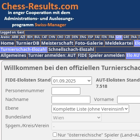
Logged on: Gast
Arabic
ARM
AZE
BIH
BUL
CAT
CHN
CRO
CZE
DEN
ENG
ESP
FAI
FIN
FRA
GER
GRE
INA
I
Home
TurnierDB
Meisterschaft
Foto-Galerie
Meldekartei
El
Turnierschach-Elozahl
Schnellschach-Elozahl
Allgemeines
Turnier anmelden: AUT
FIDE
Spieler anmelden
Elo AU
Willkommen bei den offiziellen Turnierscha
FIDE-Elolisten Stand
AUT-Elolisten Stand
7.518
Personennummer
Nachname
Vorname
Ebene
Bundesland
Spgem./Kreis/Verein
Nur "österreichische" Spieler (Land=A