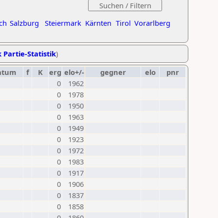
ch
Salzburg
Steiermark
Kärnten
Tirol
Vorarlberg
 Partie-Statistik
)
atum
f
K
erg
elo+/-
gegner
elo
pnr
0
1962
0
1978
0
1950
0
1963
0
1949
0
1923
0
1972
0
1983
0
1917
0
1906
0
1837
0
1858
0
1860