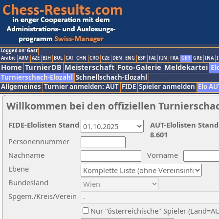
Logged on: Gast
Arabic
ARM
AZE
BIH
BUL
CAT
CHN
CRO
CZE
DEN
ENG
ESP
FAI
FIN
FRA
GER
GRE
INA
I
Home
TurnierDB
Meisterschaft
Foto-Galerie
Meldekartei
El
Turnierschach-Elozahl
Schnellschach-Elozahl
Allgemeines
Turnier anmelden: AUT
FIDE
Spieler anmelden
Elo AU
Willkommen bei den offiziellen Turnierscha
FIDE-Elolisten Stand
AUT-Elolisten Stand
8.601
Personennummer
Nachname
Vorname
Ebene
Bundesland
Spgem./Kreis/Verein
Nur "österreichische" Spieler (Land=A