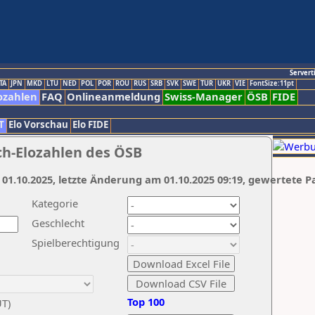
Servert
TA
JPN
MKD
LTU
NED
POL
POR
ROU
RUS
SRB
SVK
SWE
TUR
UKR
VIE
FontSize:11pt
ozahlen
FAQ
Onlineanmeldung
Swiss-Manager
ÖSB
FIDE
T
Elo Vorschau
Elo FIDE
ch-Elozahlen des ÖSB
 01.10.2025, letzte Änderung am 01.10.2025 09:19, gewertete P
Kategorie
Geschlecht
Spielberechtigung
Top 100
UT)