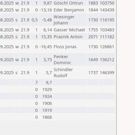
08.2025
w
21.9
1
9,87
Göschl Ortrun
1883
103750
08.2025
w
21.9
0
-13,16
Eder Benjamin
1844
143439
Wiesinger
08.2025
s
21.9
0,5
-5,48
1730
116195
Johann
08.2025
w
21.9
1
6,14
Gasser Michael
1755
103483
08.2025
s
21.9
1
15,35
Praznik Anton
2071
111182
09.2025
w
21.9
0
-16,45
Floss Jonas
1730
126861
Penker
09.2025
w
21.9
1
3,73
1649
136212
Dominic
Schindler
09.2025
s
21.9
1
5,7
1737
146399
Rudolf
7
9,7
0
1929
0
1924
0
1906
0
1919
0
1868