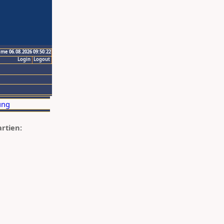
ime 06.08.2026 09:50:22
Login
Logout
artien: