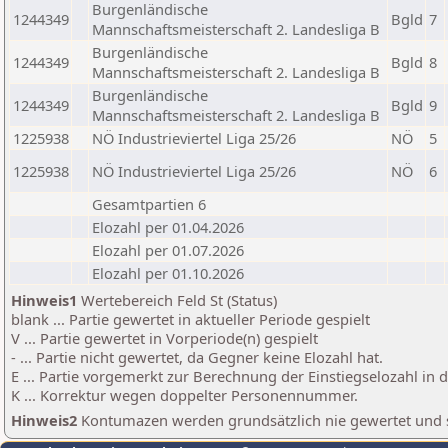
Burgenländische
1244349
Bgld
7
Mannschaftsmeisterschaft 2. Landesliga B
Burgenländische
1244349
Bgld
8
Mannschaftsmeisterschaft 2. Landesliga B
Burgenländische
1244349
Bgld
9
Mannschaftsmeisterschaft 2. Landesliga B
1225938
NÖ Industrieviertel Liga 25/26
NÖ
5
1225938
NÖ Industrieviertel Liga 25/26
NÖ
6
Gesamtpartien 6
Elozahl per 01.04.2026
Elozahl per 01.07.2026
Elozahl per 01.10.2026
Hinweis1
Wertebereich Feld St (Status)
blank ... Partie gewertet in aktueller Periode gespielt
V ... Partie gewertet in Vorperiode(n) gespielt
- ... Partie nicht gewertet, da Gegner keine Elozahl hat.
E ... Partie vorgemerkt zur Berechnung der Einstiegselozahl in
K ... Korrektur wegen doppelter Personennummer.
Hinweis2
Kontumazen werden grundsätzlich nie gewertet und sin