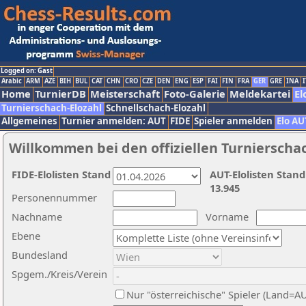
Logged on: Gast
Arabic
ARM
AZE
BIH
BUL
CAT
CHN
CRO
CZE
DEN
ENG
ESP
FAI
FIN
FRA
GER
GRE
INA
I
Home
TurnierDB
Meisterschaft
Foto-Galerie
Meldekartei
El
Turnierschach-Elozahl
Schnellschach-Elozahl
Allgemeines
Turnier anmelden: AUT
FIDE
Spieler anmelden
Elo AU
Willkommen bei den offiziellen Turnierscha
FIDE-Elolisten Stand
AUT-Elolisten Stand
13.945
Personennummer
Nachname
Vorname
Ebene
Bundesland
Spgem./Kreis/Verein
Nur "österreichische" Spieler (Land=A