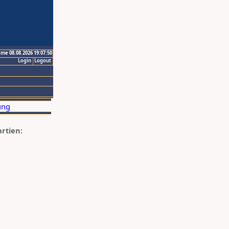
ime 08.08.2026 19:07:50
Login
Logout
artien: