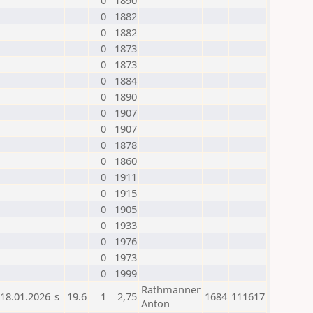
0
1890
0
1882
0
1882
0
1873
0
1873
0
1884
0
1890
0
1907
0
1907
0
1878
0
1860
0
1911
0
1915
0
1905
0
1933
0
1976
0
1973
0
1999
Rathmanner
18.01.2026
s
19.6
1
2,75
1684
111617
Anton