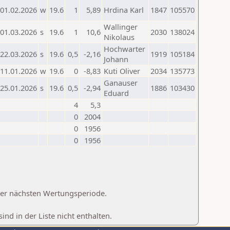
01.02.2026
w
19.6
1
5,89
Hrdina Karl
1847
105570
Wallinger
01.03.2026
s
19.6
1
10,6
2030
138024
Nikolaus
Hochwarter
22.03.2026
s
19.6
0,5
-2,16
1919
105184
Johann
11.01.2026
w
19.6
0
-8,83
Kuti Oliver
2034
135773
Ganauser
25.01.2026
s
19.6
0,5
-2,94
1886
103430
Eduard
4
5,3
0
2004
0
1956
0
1956
 der nächsten Wertungsperiode.
d in der Liste nicht enthalten.