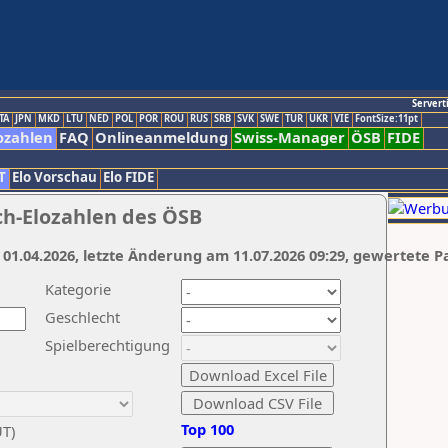
Servert
TA
JPN
MKD
LTU
NED
POL
POR
ROU
RUS
SRB
SVK
SWE
TUR
UKR
VIE
FontSize:11pt
ozahlen
FAQ
Onlineanmeldung
Swiss-Manager
ÖSB
FIDE
T
Elo Vorschau
Elo FIDE
ch-Elozahlen des ÖSB
 01.04.2026, letzte Änderung am 11.07.2026 09:29, gewertete P
Kategorie
Geschlecht
Spielberechtigung
Top 100
UT)