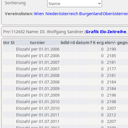
Sortierung
Vereinslisten:
Wien
Niederösterreich
Burgenland
Oberösterrei
Pnr:112432 Name: DI. Wolfgang Sandner (
Grafik Elo-Zeitreihe
tnr
St
turnier
bdld
rd
datum
f
K
erg
elo+/-
gegn
Elozahl per 01.01.2006
0
2190
Elozahl per 01.07.2006
0
2185
Elozahl per 01.01.2007
0
2181
Elozahl per 01.07.2007
0
2177
Elozahl per 01.01.2008
0
2181
Elozahl per 01.07.2008
0
2184
Elozahl per 01.01.2009
0
2184
Elozahl per 01.07.2009
0
2196
Elozahl per 01.01.2010
0
2198
Elozahl per 01.07.2010
0
2207
Elozahl per 01.01.2011
0
2212
Elozahl per 01.07.2011
0
2207
Elozahl per 01.01.2012
0
2190