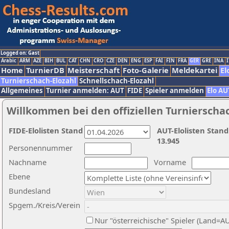
Logged on: Gast
Arabic
ARM
AZE
BIH
BUL
CAT
CHN
CRO
CZE
DEN
ENG
ESP
FAI
FIN
FRA
GER
GRE
INA
I
Home
TurnierDB
Meisterschaft
Foto-Galerie
Meldekartei
El
Turnierschach-Elozahl
Schnellschach-Elozahl
Allgemeines
Turnier anmelden: AUT
FIDE
Spieler anmelden
Elo AU
Willkommen bei den offiziellen Turnierscha
FIDE-Elolisten Stand
AUT-Elolisten Stand
13.945
Personennummer
Nachname
Vorname
Ebene
Bundesland
Spgem./Kreis/Verein
Nur "österreichische" Spieler (Land=A