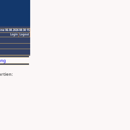
ime 06.08.2026 08:30:15
Login
Logout
artien: