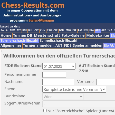
Logged on: Gast
Arabic
ARM
AZE
BIH
BUL
CAT
CHN
CRO
CZE
DEN
ENG
ESP
FAI
FIN
FRA
GER
GRE
INA
I
Home
TurnierDB
Meisterschaft
Foto-Galerie
Meldekartei
El
Turnierschach-Elozahl
Schnellschach-Elozahl
Allgemeines
Turnier anmelden: AUT
FIDE
Spieler anmelden
Elo AU
Willkommen bei den offiziellen Turnierscha
FIDE-Elolisten Stand
AUT-Elolisten Stand
7.518
Personennummer
Nachname
Vorname
Ebene
Bundesland
Spgem./Kreis/Verein
Nur "österreichische" Spieler (Land=A