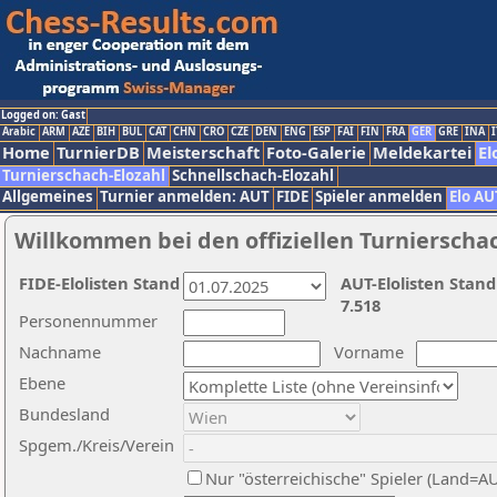
Logged on: Gast
Arabic
ARM
AZE
BIH
BUL
CAT
CHN
CRO
CZE
DEN
ENG
ESP
FAI
FIN
FRA
GER
GRE
INA
I
Home
TurnierDB
Meisterschaft
Foto-Galerie
Meldekartei
El
Turnierschach-Elozahl
Schnellschach-Elozahl
Allgemeines
Turnier anmelden: AUT
FIDE
Spieler anmelden
Elo AU
Willkommen bei den offiziellen Turnierscha
FIDE-Elolisten Stand
AUT-Elolisten Stand
7.518
Personennummer
Nachname
Vorname
Ebene
Bundesland
Spgem./Kreis/Verein
Nur "österreichische" Spieler (Land=A