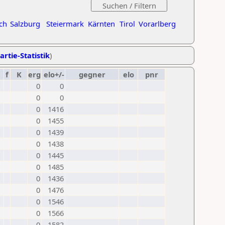
ch
Salzburg
Steiermark
Kärnten
Tirol
Vorarlberg
artie-Statistik
)
f
K
erg
elo+/-
gegner
elo
pnr
0
0
0
0
0
1416
0
1455
0
1439
0
1438
0
1445
0
1485
0
1436
0
1476
0
1546
0
1566
0
1582