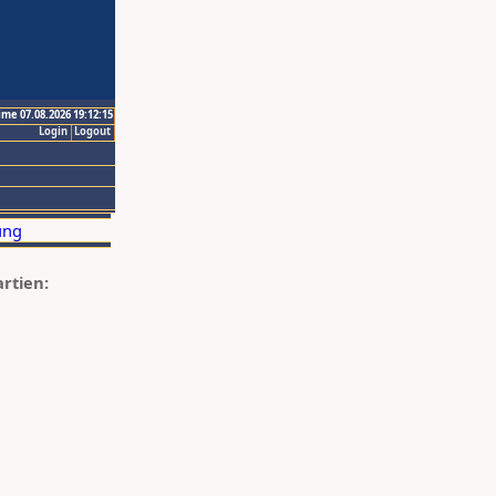
ime 07.08.2026 19:12:15
Login
Logout
artien: