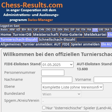
Logged on: Gast
Arabic
ARM
AZE
BIH
BUL
CAT
CHN
CRO
CZE
DEN
ENG
ESP
FAI
FIN
FRA
GER
GRE
INA
I
Home
TurnierDB
Meisterschaft
Foto-Galerie
Meldekartei
El
Turnierschach-Elozahl
Schnellschach-Elozahl
Allgemeines
Turnier anmelden: AUT
FIDE
Spieler anmelden
Elo AU
Willkommen bei den offiziellen Turnierscha
FIDE-Elolisten Stand
AUT-Elolisten Stand
13.600
Personennummer
Nachname
Vorname
Ebene
Bundesland
Spgem./Kreis/Verein
Nur "österreichische" Spieler (Land=A