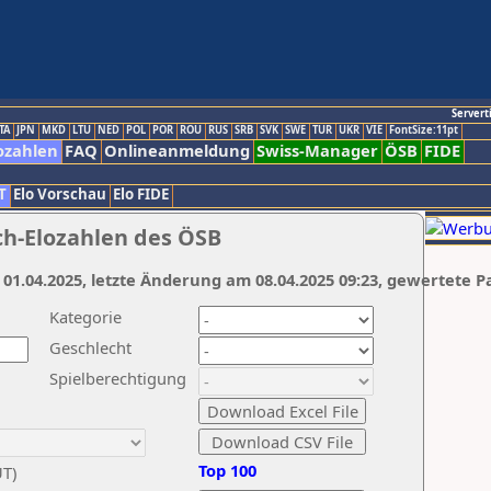
Servert
TA
JPN
MKD
LTU
NED
POL
POR
ROU
RUS
SRB
SVK
SWE
TUR
UKR
VIE
FontSize:11pt
ozahlen
FAQ
Onlineanmeldung
Swiss-Manager
ÖSB
FIDE
T
Elo Vorschau
Elo FIDE
ch-Elozahlen des ÖSB
 01.04.2025, letzte Änderung am 08.04.2025 09:23, gewertete P
Kategorie
Geschlecht
Spielberechtigung
Top 100
UT)