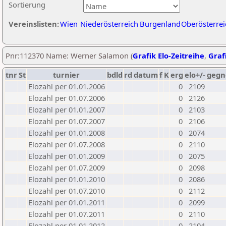
Sortierung
Vereinslisten:
Wien
Niederösterreich
Burgenland
Oberösterrei
Pnr:112370 Name: Werner Salamon (
Grafik Elo-Zeitreihe
,
Grafi
tnr
St
turnier
bdld
rd
datum
f
K
erg
elo+/-
gegn
Elozahl per 01.01.2006
0
2109
Elozahl per 01.07.2006
0
2126
Elozahl per 01.01.2007
0
2103
Elozahl per 01.07.2007
0
2106
Elozahl per 01.01.2008
0
2074
Elozahl per 01.07.2008
0
2110
Elozahl per 01.01.2009
0
2075
Elozahl per 01.07.2009
0
2098
Elozahl per 01.01.2010
0
2086
Elozahl per 01.07.2010
0
2112
Elozahl per 01.01.2011
0
2099
Elozahl per 01.07.2011
0
2110
Elozahl per 01.01.2012
0
2104