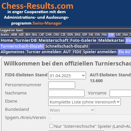
Logged on: Gast
Arabic
ARM
AZE
BIH
BUL
CAT
CHN
CRO
CZE
DEN
ENG
ESP
FAI
FIN
FRA
GER
GRE
INA
I
Home
TurnierDB
Meisterschaft
Foto-Galerie
Meldekartei
El
Turnierschach-Elozahl
Schnellschach-Elozahl
Allgemeines
Turnier anmelden: AUT
FIDE
Spieler anmelden
Elo AU
Willkommen bei den offiziellen Turnierscha
FIDE-Elolisten Stand
AUT-Elolisten Stand
13.600
Personennummer
Nachname
Vorname
Ebene
Bundesland
Spgem./Kreis/Verein
Nur "österreichische" Spieler (Land=A