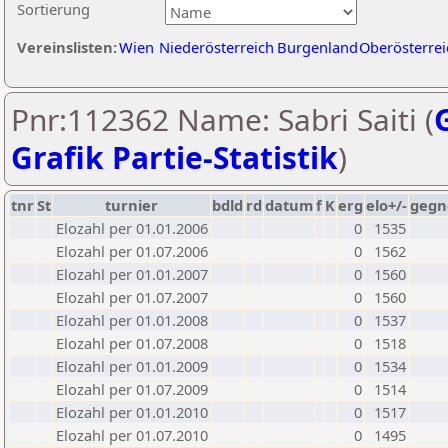
Sortierung
Vereinslisten:
Wien
Niederösterreich
Burgenland
Oberösterrei
Pnr:112362 Name: Sabri Saiti (
Grafik Partie-Statistik
)
tnr
St
turnier
bdld
rd
datum
f
K
erg
elo+/-
gegn
Elozahl per 01.01.2006
0
1535
Elozahl per 01.07.2006
0
1562
Elozahl per 01.01.2007
0
1560
Elozahl per 01.07.2007
0
1560
Elozahl per 01.01.2008
0
1537
Elozahl per 01.07.2008
0
1518
Elozahl per 01.01.2009
0
1534
Elozahl per 01.07.2009
0
1514
Elozahl per 01.01.2010
0
1517
Elozahl per 01.07.2010
0
1495