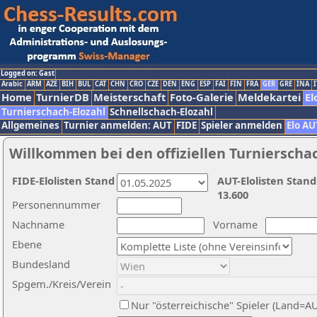
Logged on: Gast
Arabic
ARM
AZE
BIH
BUL
CAT
CHN
CRO
CZE
DEN
ENG
ESP
FAI
FIN
FRA
GER
GRE
INA
I
Home
TurnierDB
Meisterschaft
Foto-Galerie
Meldekartei
El
Turnierschach-Elozahl
Schnellschach-Elozahl
Allgemeines
Turnier anmelden: AUT
FIDE
Spieler anmelden
Elo AU
Willkommen bei den offiziellen Turnierscha
FIDE-Elolisten Stand
AUT-Elolisten Stand
13.600
Personennummer
Nachname
Vorname
Ebene
Bundesland
Spgem./Kreis/Verein
Nur "österreichische" Spieler (Land=A