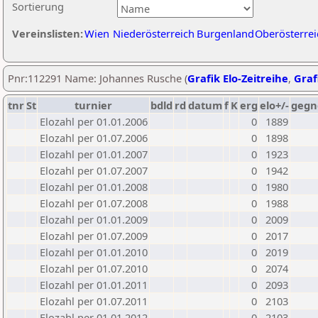
Sortierung
Vereinslisten:
Wien
Niederösterreich
Burgenland
Oberösterrei
Pnr:112291 Name: Johannes Rusche (
Grafik Elo-Zeitreihe
,
Graf
tnr
St
turnier
bdld
rd
datum
f
K
erg
elo+/-
gegn
Elozahl per 01.01.2006
0
1889
Elozahl per 01.07.2006
0
1898
Elozahl per 01.01.2007
0
1923
Elozahl per 01.07.2007
0
1942
Elozahl per 01.01.2008
0
1980
Elozahl per 01.07.2008
0
1988
Elozahl per 01.01.2009
0
2009
Elozahl per 01.07.2009
0
2017
Elozahl per 01.01.2010
0
2019
Elozahl per 01.07.2010
0
2074
Elozahl per 01.01.2011
0
2093
Elozahl per 01.07.2011
0
2103
Elozahl per 01.01.2012
0
2103