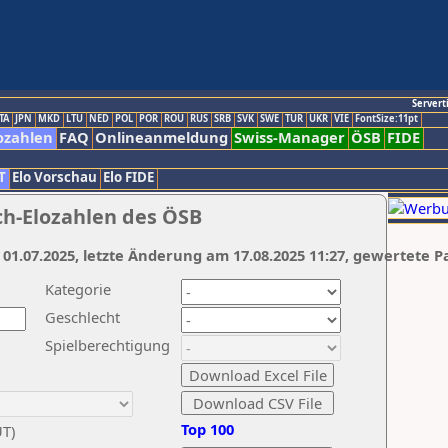
Servert
TA
JPN
MKD
LTU
NED
POL
POR
ROU
RUS
SRB
SVK
SWE
TUR
UKR
VIE
FontSize:11pt
ozahlen
FAQ
Onlineanmeldung
Swiss-Manager
ÖSB
FIDE
T
Elo Vorschau
Elo FIDE
ch-Elozahlen des ÖSB
 01.07.2025, letzte Änderung am 17.08.2025 11:27, gewertete P
Kategorie
Geschlecht
Spielberechtigung
Top 100
UT)