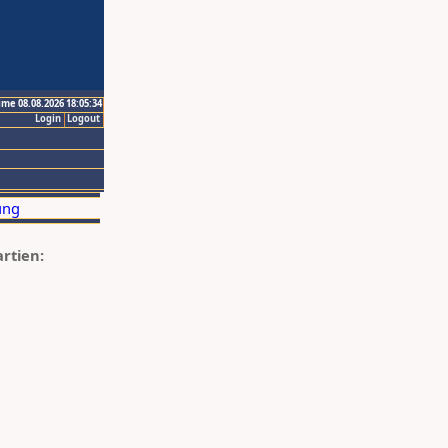
ime 08.08.2026 18:05:34
Login
Logout
artien: