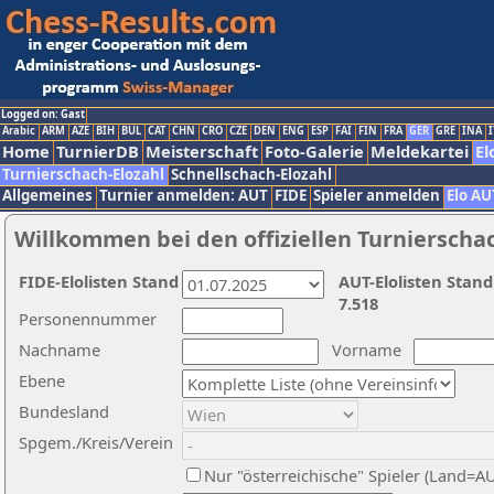
Logged on: Gast
Arabic
ARM
AZE
BIH
BUL
CAT
CHN
CRO
CZE
DEN
ENG
ESP
FAI
FIN
FRA
GER
GRE
INA
I
Home
TurnierDB
Meisterschaft
Foto-Galerie
Meldekartei
El
Turnierschach-Elozahl
Schnellschach-Elozahl
Allgemeines
Turnier anmelden: AUT
FIDE
Spieler anmelden
Elo AU
Willkommen bei den offiziellen Turnierscha
FIDE-Elolisten Stand
AUT-Elolisten Stand
7.518
Personennummer
Nachname
Vorname
Ebene
Bundesland
Spgem./Kreis/Verein
Nur "österreichische" Spieler (Land=A