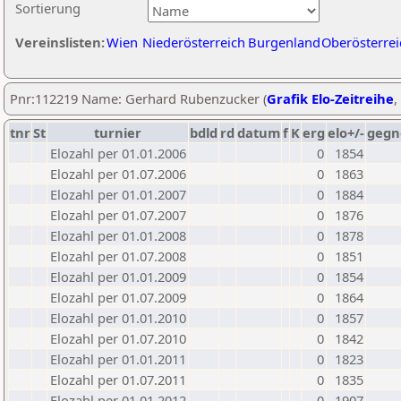
Sortierung
Vereinslisten:
Wien
Niederösterreich
Burgenland
Oberösterrei
Pnr:112219 Name: Gerhard Rubenzucker (
Grafik Elo-Zeitreihe
,
tnr
St
turnier
bdld
rd
datum
f
K
erg
elo+/-
gegn
Elozahl per 01.01.2006
0
1854
Elozahl per 01.07.2006
0
1863
Elozahl per 01.01.2007
0
1884
Elozahl per 01.07.2007
0
1876
Elozahl per 01.01.2008
0
1878
Elozahl per 01.07.2008
0
1851
Elozahl per 01.01.2009
0
1854
Elozahl per 01.07.2009
0
1864
Elozahl per 01.01.2010
0
1857
Elozahl per 01.07.2010
0
1842
Elozahl per 01.01.2011
0
1823
Elozahl per 01.07.2011
0
1835
Elozahl per 01.01.2012
0
1907