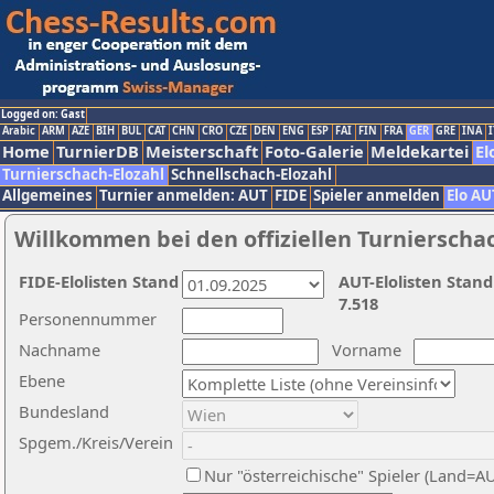
Logged on: Gast
Arabic
ARM
AZE
BIH
BUL
CAT
CHN
CRO
CZE
DEN
ENG
ESP
FAI
FIN
FRA
GER
GRE
INA
I
Home
TurnierDB
Meisterschaft
Foto-Galerie
Meldekartei
El
Turnierschach-Elozahl
Schnellschach-Elozahl
Allgemeines
Turnier anmelden: AUT
FIDE
Spieler anmelden
Elo AU
Willkommen bei den offiziellen Turnierscha
FIDE-Elolisten Stand
AUT-Elolisten Stand
7.518
Personennummer
Nachname
Vorname
Ebene
Bundesland
Spgem./Kreis/Verein
Nur "österreichische" Spieler (Land=A