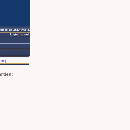
ime 08.08.2026 10:58:06
Login
Logout
artien: