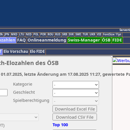
Servert
TA
JPN
MKD
LTU
NED
POL
POR
ROU
RUS
SRB
SVK
SWE
TUR
UKR
VIE
FontSize:11pt
ozahlen
FAQ
Onlineanmeldung
Swiss-Manager
ÖSB
FIDE
T
Elo Vorschau
Elo FIDE
ch-Elozahlen des ÖSB
 01.07.2025, letzte Änderung am 17.08.2025 11:27, gewertete P
Kategorie
Geschlecht
Spielberechtigung
Top 100
UT)