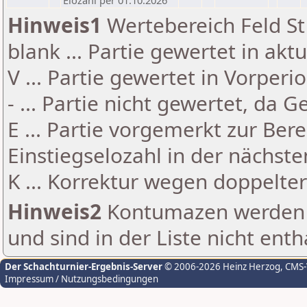
Elozahl per 01.10.2026
Hinweis1
Wertebereich Feld St 
blank ... Partie gewertet in akt
V ... Partie gewertet in Vorperi
- ... Partie nicht gewertet, da 
E ... Partie vorgemerkt zur Be
Einstiegselozahl in der nächst
K ... Korrektur wegen doppelt
Hinweis2
Kontumazen werden g
und sind in der Liste nicht enth
Der Schachturnier-Ergebnis-Server
© 2006-2026 Heinz Herzog
, CMS
Impressum / Nutzungsbedingungen