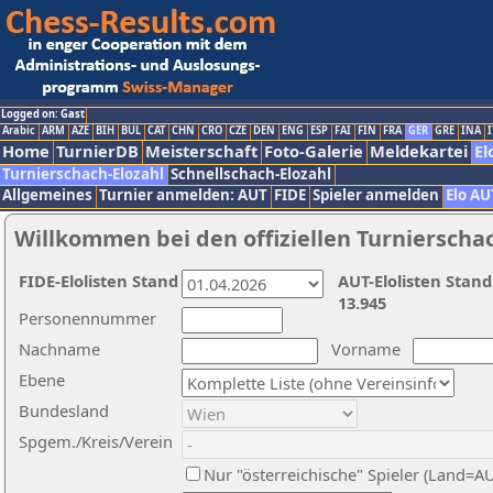
Logged on: Gast
Arabic
ARM
AZE
BIH
BUL
CAT
CHN
CRO
CZE
DEN
ENG
ESP
FAI
FIN
FRA
GER
GRE
INA
I
Home
TurnierDB
Meisterschaft
Foto-Galerie
Meldekartei
El
Turnierschach-Elozahl
Schnellschach-Elozahl
Allgemeines
Turnier anmelden: AUT
FIDE
Spieler anmelden
Elo AU
Willkommen bei den offiziellen Turnierscha
FIDE-Elolisten Stand
AUT-Elolisten Stand
13.945
Personennummer
Nachname
Vorname
Ebene
Bundesland
Spgem./Kreis/Verein
Nur "österreichische" Spieler (Land=A