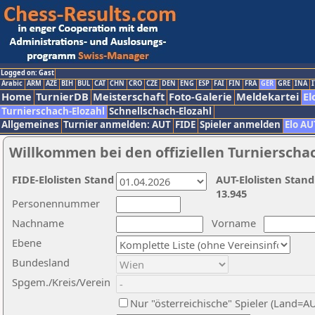
Logged on: Gast
Arabic
ARM
AZE
BIH
BUL
CAT
CHN
CRO
CZE
DEN
ENG
ESP
FAI
FIN
FRA
GER
GRE
INA
I
Home
TurnierDB
Meisterschaft
Foto-Galerie
Meldekartei
El
Turnierschach-Elozahl
Schnellschach-Elozahl
Allgemeines
Turnier anmelden: AUT
FIDE
Spieler anmelden
Elo AU
Willkommen bei den offiziellen Turnierscha
FIDE-Elolisten Stand
AUT-Elolisten Stand
13.945
Personennummer
Nachname
Vorname
Ebene
Bundesland
Spgem./Kreis/Verein
Nur "österreichische" Spieler (Land=A