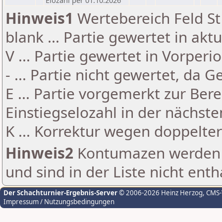
Elozahl per 01.10.2026
Hinweis1
Wertebereich Feld St 
blank ... Partie gewertet in akt
V ... Partie gewertet in Vorperi
- ... Partie nicht gewertet, da 
E ... Partie vorgemerkt zur Be
Einstiegselozahl in der nächst
K ... Korrektur wegen doppelt
Hinweis2
Kontumazen werden g
und sind in der Liste nicht enth
Der Schachturnier-Ergebnis-Server
© 2006-2026 Heinz Herzog
, CMS
Impressum / Nutzungsbedingungen