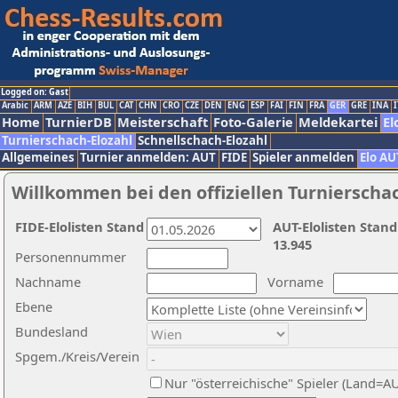
Logged on: Gast
Arabic
ARM
AZE
BIH
BUL
CAT
CHN
CRO
CZE
DEN
ENG
ESP
FAI
FIN
FRA
GER
GRE
INA
I
Home
TurnierDB
Meisterschaft
Foto-Galerie
Meldekartei
El
Turnierschach-Elozahl
Schnellschach-Elozahl
Allgemeines
Turnier anmelden: AUT
FIDE
Spieler anmelden
Elo AU
Willkommen bei den offiziellen Turnierscha
FIDE-Elolisten Stand
AUT-Elolisten Stand
13.945
Personennummer
Nachname
Vorname
Ebene
Bundesland
Spgem./Kreis/Verein
Nur "österreichische" Spieler (Land=A