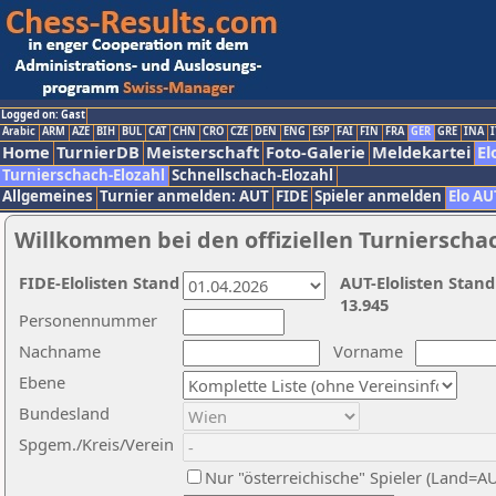
Logged on: Gast
Arabic
ARM
AZE
BIH
BUL
CAT
CHN
CRO
CZE
DEN
ENG
ESP
FAI
FIN
FRA
GER
GRE
INA
I
Home
TurnierDB
Meisterschaft
Foto-Galerie
Meldekartei
El
Turnierschach-Elozahl
Schnellschach-Elozahl
Allgemeines
Turnier anmelden: AUT
FIDE
Spieler anmelden
Elo AU
Willkommen bei den offiziellen Turnierscha
FIDE-Elolisten Stand
AUT-Elolisten Stand
13.945
Personennummer
Nachname
Vorname
Ebene
Bundesland
Spgem./Kreis/Verein
Nur "österreichische" Spieler (Land=A