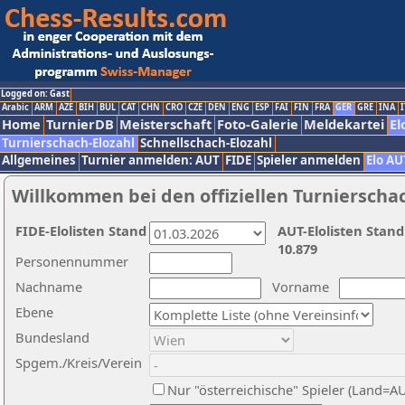
Logged on: Gast
Arabic
ARM
AZE
BIH
BUL
CAT
CHN
CRO
CZE
DEN
ENG
ESP
FAI
FIN
FRA
GER
GRE
INA
I
Home
TurnierDB
Meisterschaft
Foto-Galerie
Meldekartei
El
Turnierschach-Elozahl
Schnellschach-Elozahl
Allgemeines
Turnier anmelden: AUT
FIDE
Spieler anmelden
Elo AU
Willkommen bei den offiziellen Turnierscha
FIDE-Elolisten Stand
AUT-Elolisten Stand
10.879
Personennummer
Nachname
Vorname
Ebene
Bundesland
Spgem./Kreis/Verein
Nur "österreichische" Spieler (Land=A