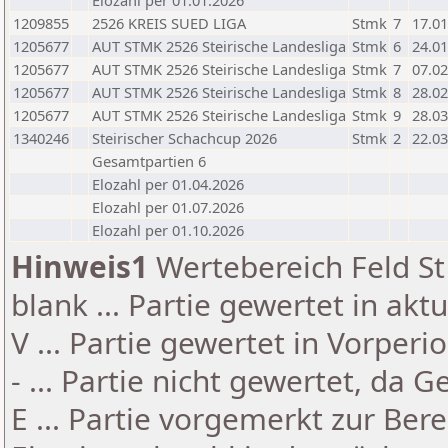
Elozahl per 01.01.2026
1209855
2526 KREIS SUED LIGA
Stmk
7
17.01
1205677
AUT STMK 2526 Steirische Landesliga
Stmk
6
24.01
1205677
AUT STMK 2526 Steirische Landesliga
Stmk
7
07.02
1205677
AUT STMK 2526 Steirische Landesliga
Stmk
8
28.02
1205677
AUT STMK 2526 Steirische Landesliga
Stmk
9
28.03
1340246
Steirischer Schachcup 2026
Stmk
2
22.03
Gesamtpartien 6
Elozahl per 01.04.2026
Elozahl per 01.07.2026
Elozahl per 01.10.2026
Hinweis1
Wertebereich Feld St 
blank ... Partie gewertet in akt
V ... Partie gewertet in Vorperi
- ... Partie nicht gewertet, da 
E ... Partie vorgemerkt zur Be