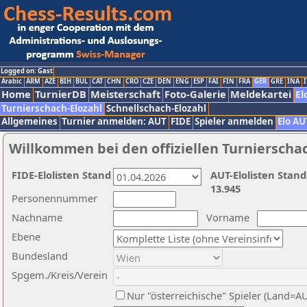
Logged on: Gast
Arabic
ARM
AZE
BIH
BUL
CAT
CHN
CRO
CZE
DEN
ENG
ESP
FAI
FIN
FRA
GER
GRE
INA
I
Home
TurnierDB
Meisterschaft
Foto-Galerie
Meldekartei
El
Turnierschach-Elozahl
Schnellschach-Elozahl
Allgemeines
Turnier anmelden: AUT
FIDE
Spieler anmelden
Elo AU
Willkommen bei den offiziellen Turnierscha
FIDE-Elolisten Stand
AUT-Elolisten Stand
13.945
Personennummer
Nachname
Vorname
Ebene
Bundesland
Spgem./Kreis/Verein
Nur "österreichische" Spieler (Land=A