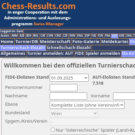
Logged on: Gast
Arabic
ARM
AZE
BIH
BUL
CAT
CHN
CRO
CZE
DEN
ENG
ESP
FAI
FIN
FRA
GER
GRE
INA
I
Home
TurnierDB
Meisterschaft
Foto-Galerie
Meldekartei
El
Turnierschach-Elozahl
Schnellschach-Elozahl
Allgemeines
Turnier anmelden: AUT
FIDE
Spieler anmelden
Elo AU
Willkommen bei den offiziellen Turnierscha
FIDE-Elolisten Stand
AUT-Elolisten Stand
7.518
Personennummer
Nachname
Vorname
Ebene
Bundesland
Spgem./Kreis/Verein
Nur "österreichische" Spieler (Land=A