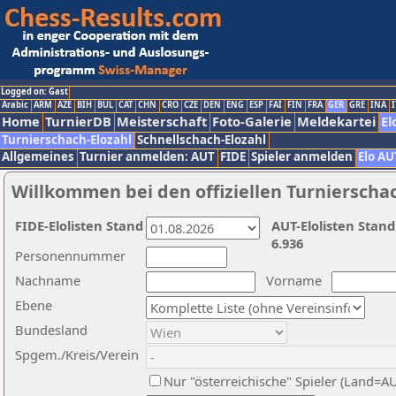
Logged on: Gast
Arabic
ARM
AZE
BIH
BUL
CAT
CHN
CRO
CZE
DEN
ENG
ESP
FAI
FIN
FRA
GER
GRE
INA
I
Home
TurnierDB
Meisterschaft
Foto-Galerie
Meldekartei
El
Turnierschach-Elozahl
Schnellschach-Elozahl
Allgemeines
Turnier anmelden: AUT
FIDE
Spieler anmelden
Elo AU
Willkommen bei den offiziellen Turnierscha
FIDE-Elolisten Stand
AUT-Elolisten Stand
6.936
Personennummer
Nachname
Vorname
Ebene
Bundesland
Spgem./Kreis/Verein
Nur "österreichische" Spieler (Land=A