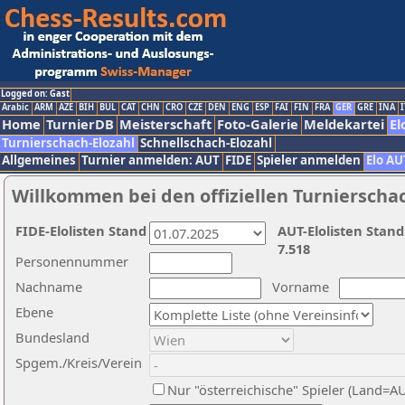
Logged on: Gast
Arabic
ARM
AZE
BIH
BUL
CAT
CHN
CRO
CZE
DEN
ENG
ESP
FAI
FIN
FRA
GER
GRE
INA
I
Home
TurnierDB
Meisterschaft
Foto-Galerie
Meldekartei
El
Turnierschach-Elozahl
Schnellschach-Elozahl
Allgemeines
Turnier anmelden: AUT
FIDE
Spieler anmelden
Elo AU
Willkommen bei den offiziellen Turnierscha
FIDE-Elolisten Stand
AUT-Elolisten Stand
7.518
Personennummer
Nachname
Vorname
Ebene
Bundesland
Spgem./Kreis/Verein
Nur "österreichische" Spieler (Land=A