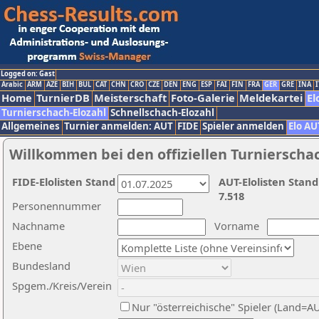
Logged on: Gast
Arabic
ARM
AZE
BIH
BUL
CAT
CHN
CRO
CZE
DEN
ENG
ESP
FAI
FIN
FRA
GER
GRE
INA
I
Home
TurnierDB
Meisterschaft
Foto-Galerie
Meldekartei
El
Turnierschach-Elozahl
Schnellschach-Elozahl
Allgemeines
Turnier anmelden: AUT
FIDE
Spieler anmelden
Elo AU
Willkommen bei den offiziellen Turnierscha
FIDE-Elolisten Stand
AUT-Elolisten Stand
7.518
Personennummer
Nachname
Vorname
Ebene
Bundesland
Spgem./Kreis/Verein
Nur "österreichische" Spieler (Land=A