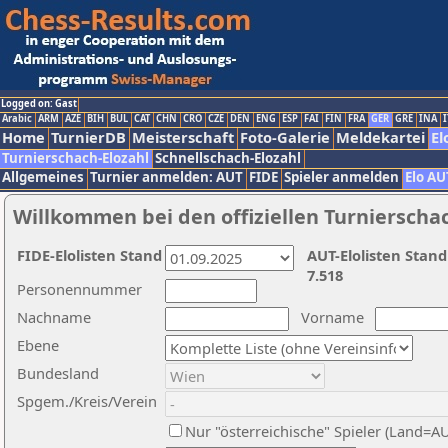
Logged on: Gast
Arabic
ARM
AZE
BIH
BUL
CAT
CHN
CRO
CZE
DEN
ENG
ESP
FAI
FIN
FRA
GER
GRE
INA
I
Home
TurnierDB
Meisterschaft
Foto-Galerie
Meldekartei
El
Turnierschach-Elozahl
Schnellschach-Elozahl
Allgemeines
Turnier anmelden: AUT
FIDE
Spieler anmelden
Elo AU
Willkommen bei den offiziellen Turnierscha
FIDE-Elolisten Stand
AUT-Elolisten Stand
7.518
Personennummer
Nachname
Vorname
Ebene
Bundesland
Spgem./Kreis/Verein
Nur "österreichische" Spieler (Land=A