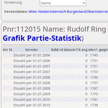
Sortierung
Vereinslisten:
Wien
Niederösterreich
Burgenland
Oberösterrei
Pnr:112015 Name: Rudolf Ring 
Grafik Partie-Statistik
)
tnr
St
turnier
bdld
rd
datum
f
K
erg
elo+/-
gegn
Elozahl per 01.01.2006
0
1745
Elozahl per 01.07.2006
0
1751
Elozahl per 01.01.2007
0
1751
Elozahl per 01.07.2007
0
1753
Elozahl per 01.01.2008
0
1746
Elozahl per 01.07.2008
0
1757
Elozahl per 01.01.2009
0
1767
Elozahl per 01.07.2009
0
1770
Elozahl per 01.01.2010
0
1761
Elozahl per 01.07.2010
0
1738