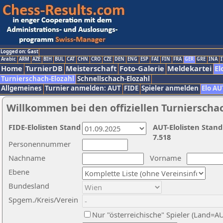
Logged on: Gast
Arabic
ARM
AZE
BIH
BUL
CAT
CHN
CRO
CZE
DEN
ENG
ESP
FAI
FIN
FRA
GER
GRE
INA
I
Home
TurnierDB
Meisterschaft
Foto-Galerie
Meldekartei
El
Turnierschach-Elozahl
Schnellschach-Elozahl
Allgemeines
Turnier anmelden: AUT
FIDE
Spieler anmelden
Elo AU
Willkommen bei den offiziellen Turnierscha
FIDE-Elolisten Stand
AUT-Elolisten Stand
7.518
Personennummer
Nachname
Vorname
Ebene
Bundesland
Spgem./Kreis/Verein
Nur "österreichische" Spieler (Land=A