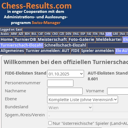
Logged on: Gast
Arabic
ARM
AZE
BIH
BUL
CAT
CHN
CRO
CZE
DEN
ENG
ESP
FAI
FIN
FRA
GER
GRE
INA
I
Home
TurnierDB
Meisterschaft
Foto-Galerie
Meldekartei
El
Turnierschach-Elozahl
Schnellschach-Elozahl
Allgemeines
Turnier anmelden: AUT
FIDE
Spieler anmelden
Elo AU
Willkommen bei den offiziellen Turnierscha
FIDE-Elolisten Stand
AUT-Elolisten Stand
8.601
Personennummer
Nachname
Vorname
Ebene
Bundesland
Spgem./Kreis/Verein
Nur "österreichische" Spieler (Land=A