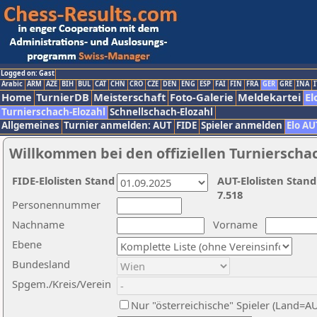
Logged on: Gast
Arabic
ARM
AZE
BIH
BUL
CAT
CHN
CRO
CZE
DEN
ENG
ESP
FAI
FIN
FRA
GER
GRE
INA
I
Home
TurnierDB
Meisterschaft
Foto-Galerie
Meldekartei
El
Turnierschach-Elozahl
Schnellschach-Elozahl
Allgemeines
Turnier anmelden: AUT
FIDE
Spieler anmelden
Elo AU
Willkommen bei den offiziellen Turnierscha
FIDE-Elolisten Stand
AUT-Elolisten Stand
7.518
Personennummer
Nachname
Vorname
Ebene
Bundesland
Spgem./Kreis/Verein
Nur "österreichische" Spieler (Land=A