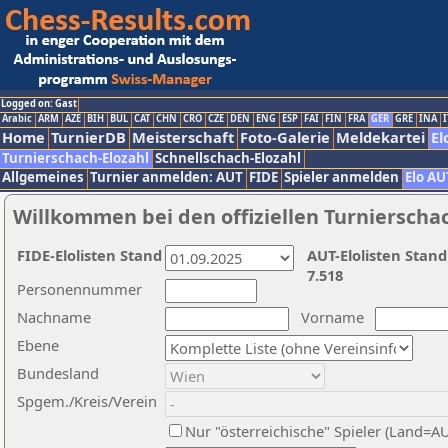
Logged on: Gast
Arabic
ARM
AZE
BIH
BUL
CAT
CHN
CRO
CZE
DEN
ENG
ESP
FAI
FIN
FRA
GER
GRE
INA
I
Home
TurnierDB
Meisterschaft
Foto-Galerie
Meldekartei
El
Turnierschach-Elozahl
Schnellschach-Elozahl
Allgemeines
Turnier anmelden: AUT
FIDE
Spieler anmelden
Elo AU
Willkommen bei den offiziellen Turnierscha
FIDE-Elolisten Stand
AUT-Elolisten Stand
7.518
Personennummer
Nachname
Vorname
Ebene
Bundesland
Spgem./Kreis/Verein
Nur "österreichische" Spieler (Land=A