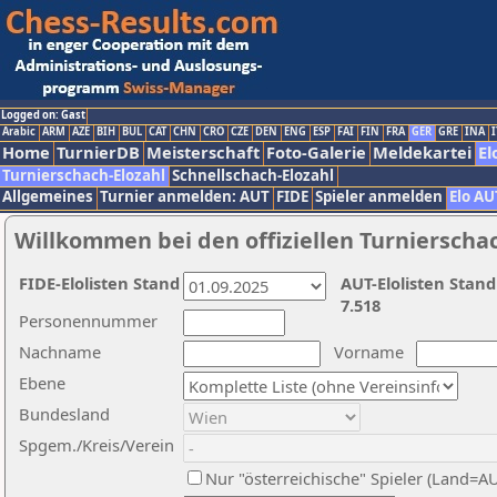
Logged on: Gast
Arabic
ARM
AZE
BIH
BUL
CAT
CHN
CRO
CZE
DEN
ENG
ESP
FAI
FIN
FRA
GER
GRE
INA
I
Home
TurnierDB
Meisterschaft
Foto-Galerie
Meldekartei
El
Turnierschach-Elozahl
Schnellschach-Elozahl
Allgemeines
Turnier anmelden: AUT
FIDE
Spieler anmelden
Elo AU
Willkommen bei den offiziellen Turnierscha
FIDE-Elolisten Stand
AUT-Elolisten Stand
7.518
Personennummer
Nachname
Vorname
Ebene
Bundesland
Spgem./Kreis/Verein
Nur "österreichische" Spieler (Land=A