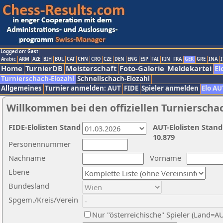
Logged on: Gast
Arabic
ARM
AZE
BIH
BUL
CAT
CHN
CRO
CZE
DEN
ENG
ESP
FAI
FIN
FRA
GER
GRE
INA
I
Home
TurnierDB
Meisterschaft
Foto-Galerie
Meldekartei
El
Turnierschach-Elozahl
Schnellschach-Elozahl
Allgemeines
Turnier anmelden: AUT
FIDE
Spieler anmelden
Elo AU
Willkommen bei den offiziellen Turnierscha
FIDE-Elolisten Stand
AUT-Elolisten Stand
10.879
Personennummer
Nachname
Vorname
Ebene
Bundesland
Spgem./Kreis/Verein
Nur "österreichische" Spieler (Land=A