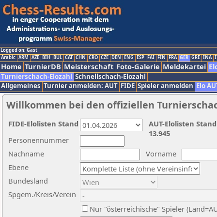
Logged on: Gast
Arabic
ARM
AZE
BIH
BUL
CAT
CHN
CRO
CZE
DEN
ENG
ESP
FAI
FIN
FRA
GER
GRE
INA
I
Home
TurnierDB
Meisterschaft
Foto-Galerie
Meldekartei
El
Turnierschach-Elozahl
Schnellschach-Elozahl
Allgemeines
Turnier anmelden: AUT
FIDE
Spieler anmelden
Elo AU
Willkommen bei den offiziellen Turnierscha
FIDE-Elolisten Stand
AUT-Elolisten Stand
13.945
Personennummer
Nachname
Vorname
Ebene
Bundesland
Spgem./Kreis/Verein
Nur "österreichische" Spieler (Land=A