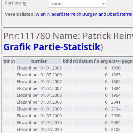
Sortierung
Vereinslisten:
Wien
Niederösterreich
Burgenland
Oberösterrei
Pnr:111780 Name: Patrick Rein
Grafik Partie-Statistik
)
tnr
St
turnier
bdld
rd
datum
f
K
erg
elo+/-
gegn
Elozahl per 01.01.2006
0
1930
Elozahl per 01.07.2006
0
1865
Elozahl per 01.01.2007
0
1865
Elozahl per 01.07.2007
0
1884
Elozahl per 01.01.2008
0
1964
Elozahl per 01.07.2008
0
2041
Elozahl per 01.01.2009
0
2124
Elozahl per 01.07.2009
0
2096
Elozahl per 01.01.2010
0
2084
Elozahl per 01.07.2010
0
2102