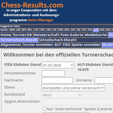
Logged on: Gast
Arabic
ARM
AZE
BIH
BUL
CAT
CHN
CRO
CZE
DEN
ENG
ESP
FAI
FIN
FRA
GER
GRE
INA
I
Home
TurnierDB
Meisterschaft
Foto-Galerie
Meldekartei
El
Turnierschach-Elozahl
Schnellschach-Elozahl
Allgemeines
Turnier anmelden: AUT
FIDE
Spieler anmelden
Elo AU
Willkommen bei den offiziellen Turnierscha
FIDE-Elolisten Stand
AUT-Elolisten Stand
10.879
Personennummer
Nachname
Vorname
Ebene
Bundesland
Spgem./Kreis/Verein
Nur "österreichische" Spieler (Land=A