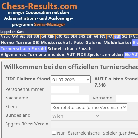
Logged on: Gast
Arabic
ARM
AZE
BIH
BUL
CAT
CHN
CRO
CZE
DEN
ENG
ESP
FAI
FIN
FRA
GER
GRE
INA
I
Home
TurnierDB
Meisterschaft
Foto-Galerie
Meldekartei
El
Turnierschach-Elozahl
Schnellschach-Elozahl
Allgemeines
Turnier anmelden: AUT
FIDE
Spieler anmelden
Elo AU
Willkommen bei den offiziellen Turnierscha
FIDE-Elolisten Stand
AUT-Elolisten Stand
7.518
Personennummer
Nachname
Vorname
Ebene
Bundesland
Spgem./Kreis/Verein
Nur "österreichische" Spieler (Land=A