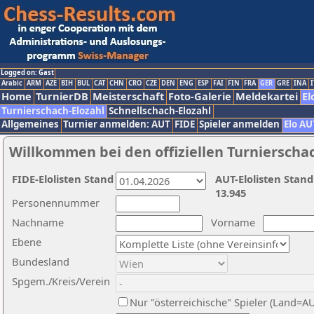
Logged on: Gast
Arabic
ARM
AZE
BIH
BUL
CAT
CHN
CRO
CZE
DEN
ENG
ESP
FAI
FIN
FRA
GER
GRE
INA
I
Home
TurnierDB
Meisterschaft
Foto-Galerie
Meldekartei
El
Turnierschach-Elozahl
Schnellschach-Elozahl
Allgemeines
Turnier anmelden: AUT
FIDE
Spieler anmelden
Elo AU
Willkommen bei den offiziellen Turnierscha
FIDE-Elolisten Stand
AUT-Elolisten Stand
13.945
Personennummer
Nachname
Vorname
Ebene
Bundesland
Spgem./Kreis/Verein
Nur "österreichische" Spieler (Land=A