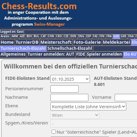
Logged on: Gast
Arabic
ARM
AZE
BIH
BUL
CAT
CHN
CRO
CZE
DEN
ENG
ESP
FAI
FIN
FRA
GER
GRE
INA
I
Home
TurnierDB
Meisterschaft
Foto-Galerie
Meldekartei
El
Turnierschach-Elozahl
Schnellschach-Elozahl
Allgemeines
Turnier anmelden: AUT
FIDE
Spieler anmelden
Elo AU
Willkommen bei den offiziellen Turnierscha
FIDE-Elolisten Stand
AUT-Elolisten Stand
8.601
Personennummer
Nachname
Vorname
Ebene
Bundesland
Spgem./Kreis/Verein
Nur "österreichische" Spieler (Land=A