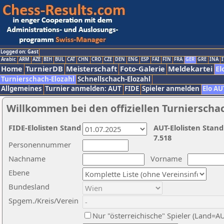
Logged on: Gast
Arabic
ARM
AZE
BIH
BUL
CAT
CHN
CRO
CZE
DEN
ENG
ESP
FAI
FIN
FRA
GER
GRE
INA
I
Home
TurnierDB
Meisterschaft
Foto-Galerie
Meldekartei
El
Turnierschach-Elozahl
Schnellschach-Elozahl
Allgemeines
Turnier anmelden: AUT
FIDE
Spieler anmelden
Elo AU
Willkommen bei den offiziellen Turnierscha
FIDE-Elolisten Stand
AUT-Elolisten Stand
7.518
Personennummer
Nachname
Vorname
Ebene
Bundesland
Spgem./Kreis/Verein
Nur "österreichische" Spieler (Land=A