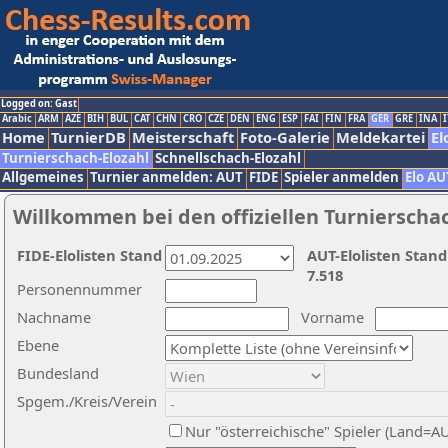
Logged on: Gast
Arabic
ARM
AZE
BIH
BUL
CAT
CHN
CRO
CZE
DEN
ENG
ESP
FAI
FIN
FRA
GER
GRE
INA
I
Home
TurnierDB
Meisterschaft
Foto-Galerie
Meldekartei
El
Turnierschach-Elozahl
Schnellschach-Elozahl
Allgemeines
Turnier anmelden: AUT
FIDE
Spieler anmelden
Elo AU
Willkommen bei den offiziellen Turnierscha
FIDE-Elolisten Stand
AUT-Elolisten Stand
7.518
Personennummer
Nachname
Vorname
Ebene
Bundesland
Spgem./Kreis/Verein
Nur "österreichische" Spieler (Land=A