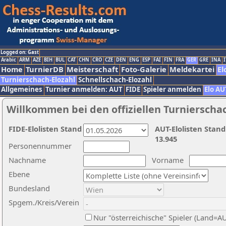
Logged on: Gast
Arabic
ARM
AZE
BIH
BUL
CAT
CHN
CRO
CZE
DEN
ENG
ESP
FAI
FIN
FRA
GER
GRE
INA
I
Home
TurnierDB
Meisterschaft
Foto-Galerie
Meldekartei
El
Turnierschach-Elozahl
Schnellschach-Elozahl
Allgemeines
Turnier anmelden: AUT
FIDE
Spieler anmelden
Elo AU
Willkommen bei den offiziellen Turnierscha
FIDE-Elolisten Stand
AUT-Elolisten Stand
13.945
Personennummer
Nachname
Vorname
Ebene
Bundesland
Spgem./Kreis/Verein
Nur "österreichische" Spieler (Land=A