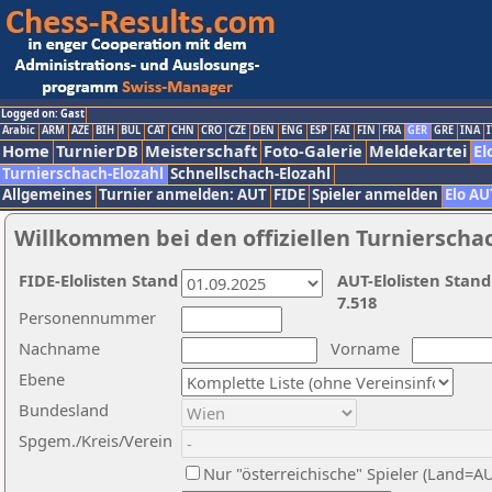
Logged on: Gast
Arabic
ARM
AZE
BIH
BUL
CAT
CHN
CRO
CZE
DEN
ENG
ESP
FAI
FIN
FRA
GER
GRE
INA
I
Home
TurnierDB
Meisterschaft
Foto-Galerie
Meldekartei
El
Turnierschach-Elozahl
Schnellschach-Elozahl
Allgemeines
Turnier anmelden: AUT
FIDE
Spieler anmelden
Elo AU
Willkommen bei den offiziellen Turnierscha
FIDE-Elolisten Stand
AUT-Elolisten Stand
7.518
Personennummer
Nachname
Vorname
Ebene
Bundesland
Spgem./Kreis/Verein
Nur "österreichische" Spieler (Land=A