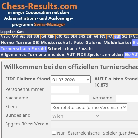
Logged on: Gast
Arabic
ARM
AZE
BIH
BUL
CAT
CHN
CRO
CZE
DEN
ENG
ESP
FAI
FIN
FRA
GER
GRE
INA
I
Home
TurnierDB
Meisterschaft
Foto-Galerie
Meldekartei
El
Turnierschach-Elozahl
Schnellschach-Elozahl
Allgemeines
Turnier anmelden: AUT
FIDE
Spieler anmelden
Elo AU
Willkommen bei den offiziellen Turnierscha
FIDE-Elolisten Stand
AUT-Elolisten Stand
10.879
Personennummer
Nachname
Vorname
Ebene
Bundesland
Spgem./Kreis/Verein
Nur "österreichische" Spieler (Land=A