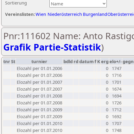
Sortierung
Vereinslisten:
Wien
Niederösterreich
Burgenland
Oberösterrei
Pnr:111602 Name: Anto Rastigo
Grafik Partie-Statistik
)
tnr
St
turnier
bdld
rd
datum
f
K
erg
elo+/-
gegn
Elozahl per 01.01.2006
0
1747
Elozahl per 01.07.2006
0
1716
Elozahl per 01.01.2007
0
1701
Elozahl per 01.07.2007
0
1674
Elozahl per 01.01.2008
0
1694
Elozahl per 01.07.2008
0
1726
Elozahl per 01.01.2009
0
1712
Elozahl per 01.07.2009
0
1692
Elozahl per 01.01.2010
0
1707
Elozahl per 01.07.2010
0
1748