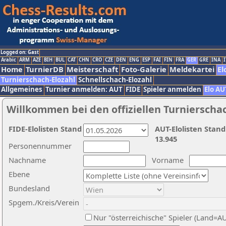
Logged on: Gast
Arabic
ARM
AZE
BIH
BUL
CAT
CHN
CRO
CZE
DEN
ENG
ESP
FAI
FIN
FRA
GER
GRE
INA
I
Home
TurnierDB
Meisterschaft
Foto-Galerie
Meldekartei
El
Turnierschach-Elozahl
Schnellschach-Elozahl
Allgemeines
Turnier anmelden: AUT
FIDE
Spieler anmelden
Elo AU
Willkommen bei den offiziellen Turnierscha
FIDE-Elolisten Stand
AUT-Elolisten Stand
13.945
Personennummer
Nachname
Vorname
Ebene
Bundesland
Spgem./Kreis/Verein
Nur "österreichische" Spieler (Land=A