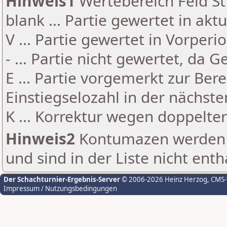
Hinweis1
Wertebereich Feld St 
blank ... Partie gewertet in akt
V ... Partie gewertet in Vorperi
- ... Partie nicht gewertet, da 
E ... Partie vorgemerkt zur Be
Einstiegselozahl in der nächst
K ... Korrektur wegen doppelt
Hinweis2
Kontumazen werden g
und sind in der Liste nicht enth
Der Schachturnier-Ergebnis-Server
© 2006-2026 Heinz Herzog
, CMS
Impressum / Nutzungsbedingungen