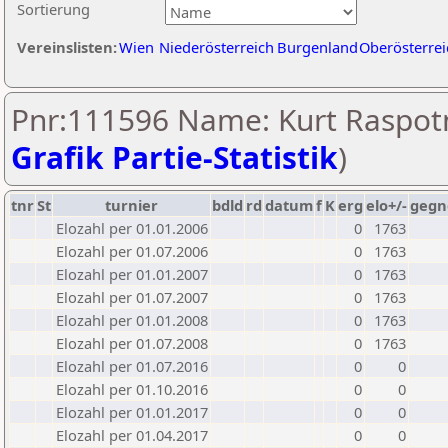
Sortierung
Vereinslisten:
Wien
Niederösterreich
Burgenland
Oberösterrei
Pnr:111596 Name: Kurt Raspotn
Grafik Partie-Statistik
)
tnr
St
turnier
bdld
rd
datum
f
K
erg
elo+/-
gegn
Elozahl per 01.01.2006
0
1763
Elozahl per 01.07.2006
0
1763
Elozahl per 01.01.2007
0
1763
Elozahl per 01.07.2007
0
1763
Elozahl per 01.01.2008
0
1763
Elozahl per 01.07.2008
0
1763
Elozahl per 01.07.2016
0
0
Elozahl per 01.10.2016
0
0
Elozahl per 01.01.2017
0
0
Elozahl per 01.04.2017
0
0