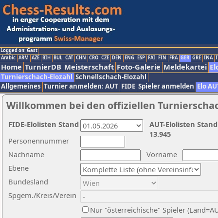
Logged on: Gast
Arabic
ARM
AZE
BIH
BUL
CAT
CHN
CRO
CZE
DEN
ENG
ESP
FAI
FIN
FRA
GER
GRE
INA
I
Home
TurnierDB
Meisterschaft
Foto-Galerie
Meldekartei
El
Turnierschach-Elozahl
Schnellschach-Elozahl
Allgemeines
Turnier anmelden: AUT
FIDE
Spieler anmelden
Elo AU
Willkommen bei den offiziellen Turnierscha
FIDE-Elolisten Stand
AUT-Elolisten Stand
13.945
Personennummer
Nachname
Vorname
Ebene
Bundesland
Spgem./Kreis/Verein
Nur "österreichische" Spieler (Land=A