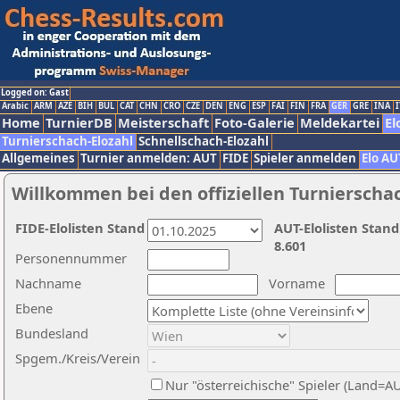
Logged on: Gast
Arabic
ARM
AZE
BIH
BUL
CAT
CHN
CRO
CZE
DEN
ENG
ESP
FAI
FIN
FRA
GER
GRE
INA
I
Home
TurnierDB
Meisterschaft
Foto-Galerie
Meldekartei
El
Turnierschach-Elozahl
Schnellschach-Elozahl
Allgemeines
Turnier anmelden: AUT
FIDE
Spieler anmelden
Elo AU
Willkommen bei den offiziellen Turnierscha
FIDE-Elolisten Stand
AUT-Elolisten Stand
8.601
Personennummer
Nachname
Vorname
Ebene
Bundesland
Spgem./Kreis/Verein
Nur "österreichische" Spieler (Land=A