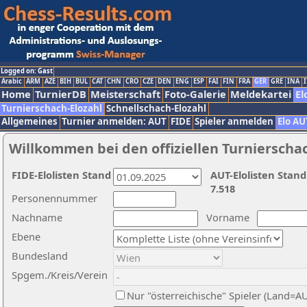
Logged on: Gast
Arabic
ARM
AZE
BIH
BUL
CAT
CHN
CRO
CZE
DEN
ENG
ESP
FAI
FIN
FRA
GER
GRE
INA
I
Home
TurnierDB
Meisterschaft
Foto-Galerie
Meldekartei
El
Turnierschach-Elozahl
Schnellschach-Elozahl
Allgemeines
Turnier anmelden: AUT
FIDE
Spieler anmelden
Elo AU
Willkommen bei den offiziellen Turnierscha
FIDE-Elolisten Stand
AUT-Elolisten Stand
7.518
Personennummer
Nachname
Vorname
Ebene
Bundesland
Spgem./Kreis/Verein
Nur "österreichische" Spieler (Land=A